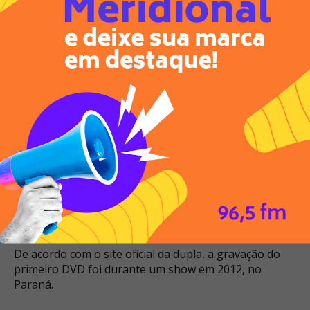
Segundo Cassuce, o veículo saiu de Tijucas do Sul (PR),
onde a dupla um show na sexta-feira (6), e seguia com
destino para São Pedro (SP), onde há um show
agendado para este sábado.
Carreira
Com 19 anos de carreira, Conrado e Aleksandro
lançaram cinco álbuns e emplacaram sucessos como
Só Se For Gelada, Hall Preto, Certos Detalhes, Bão
com Força, Põe no 120 e Camionete Inteira.
Em 2009, a dupla lançou o terceiro CD pela gravadora
Som Livre, conta com a faixa “Certos Detalhes”, em
parceria com o cantor Luan Santana.
De acordo com o site oficial da dupla, a gravação do
primeiro DVD foi durante um show em 2012, no
Paraná.