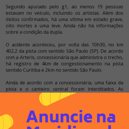
Segundo apurado pelo g1, ao menos 19 pessoas
estavam no veículo, incluindo os artistas.
Além dos
óbitos confirmados, há uma vítima em estado grave,
oito mortes e uma leve.
Ainda não há informações
sobre a condição da dupla.
O acidente aconteceu, por volta das 10h30, no km
402,2 da pista com sentido São Paulo (SP).
De acordo
com a Arteris, concessionária que administra o trecho,
há registro de 4km de congestionamento na pista
sentido Curitiba e 2km no sentido São Paulo.
Ainda de acordo com a concessionária, uma faixa da
pista e o canteiro central foram interditados.
As
causas do acidente ainda são desconhecidas.
Ao casal, o empresário de José Casu, é confirmado que
o acidente aconteceu e o acidente não aconteceu com
Aleksandro.