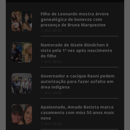
Filho de Leonardo mostra árvore
genealógica de bonecos com
presença de Bruna Marquezine
1 ano atrás
Namorado de Gisele Bündchen é
visto pela 1ª vez após nascimento
do filho
1 ano atrás
Governador e cacique Raoni pedem
autorização para fazer asfalto em
área indígena
1 ano atrás
Apaixonado, Amado Batista marca
casamento com miss 50 anos mais
nova
1 ano atrás