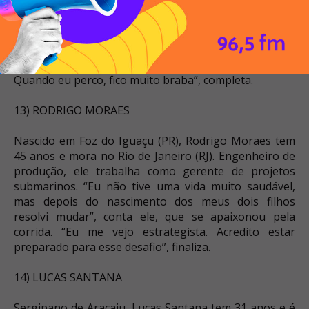
(RS) e trabalha como corretora de imóveis e
preparadora física. Professora de futebol, ela
confessa: “Sou de incentivar e sou carrasca”. Dentre as
coisas que podem a tirar do sério, ela lista: cobranças,
mentiras e gente preguiçosa. “Eu odeio perder.
Quando eu perco, fico muito braba”, completa.
13) RODRIGO MORAES
Nascido em Foz do Iguaçu (PR), Rodrigo Moraes tem
45 anos e mora no Rio de Janeiro (RJ). Engenheiro de
produção, ele trabalha como gerente de projetos
submarinos. “Eu não tive uma vida muito saudável,
mas depois do nascimento dos meus dois filhos
resolvi mudar”, conta ele, que se apaixonou pela
corrida. “Eu me vejo estrategista. Acredito estar
preparado para esse desafio”, finaliza.
14) LUCAS SANTANA
Sergipano de Aracaju, Lucas Santana tem 31 anos e é