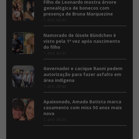
Filho de Leonardo mostra árvore
genealógica de bonecos com
presença de Bruna Marquezine
1 ano atrás
Namorado de Gisele Bündchen é
visto pela 1ª vez após nascimento
do filho
1 ano atrás
Governador e cacique Raoni pedem
autorização para fazer asfalto em
área indígena
1 ano atrás
Apaixonado, Amado Batista marca
casamento com miss 50 anos mais
nova
1 ano atrás