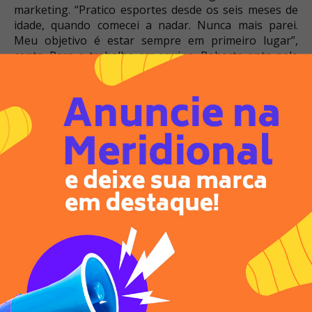
marketing. “Pratico esportes desde os seis meses de
idade, quando comecei a nadar. Nunca mais parei.
Meu objetivo é estar sempre em primeiro lugar”,
conta. Para o trabalho em equipe, Roberta opta pela
sinceridade: “Se tiver que falar, fala na cara, pra gente
trabalhar junto”.
11) VICTOR HUGO DE CASTRO
O goiano Victor Hugo de Castro é natural de Goiânia e
tem 27 anos. Formado em Produção Cultural, ele
trabalha como redator publicitário. “Pra ganhar o
programa, faço o que for necessário. Se eu tiver que
mentir ou trair uma aliança, vou fazer”, confessa.
Sobre as provas, Victor garante que tem força para
aguentar as de resistência: “Acho que vou arrasar”.
12) VERÔNICA KREITCHMANN
Verônica Kreitchmann tem 28 anos, é de Porto Alegre